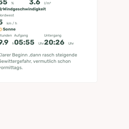
55
3.6
%
l/m²
Windgeschwindigkeit
Nordwest
5
km / h
Sonne
Stunden
Aufgang
Untergang
9.9
05:55
20:26
h
Uhr
Uhr
Klarer Beginn ,dann rasch steigende
Gewittergefahr, vermutlich schon
vormittags.