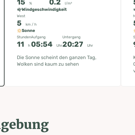
15
0.2
%
l/m²
Windgeschwindigkeit
West
5
km / h
Sonne
Stunden
Aufgang
Untergang
11
05:54
20:27
h
Uhr
Uhr
Die Sonne scheint den ganzen Tag,
Wolken sind kaum zu sehen
mgebung