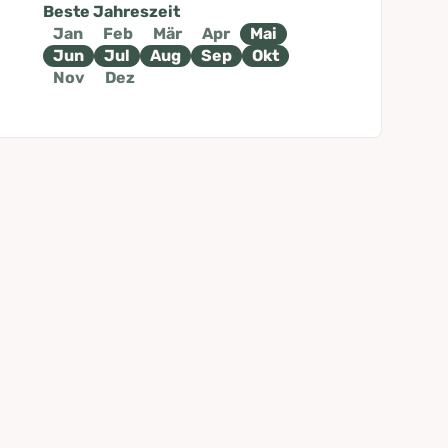
Beste Jahreszeit
Jan
Feb
Mär
Apr
Mai
Jun
Jul
Aug
Sep
Okt
Nov
Dez