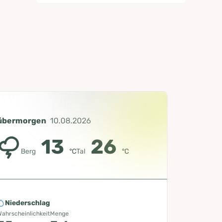
übermorgen
10.08.2026
13
26
Berg
°C
Tal
°C
Niederschlag
ahrscheinlichkeit
Menge