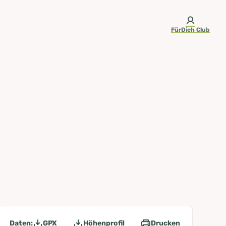
FürDich Club
Daten:
GPX
Höhenprofil
Drucken