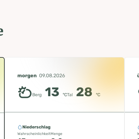
e
morgen
09.08.2026
13
28
Berg
°C
Tal
°C
Niederschlag
Wahrscheinlichkeit
Menge
W