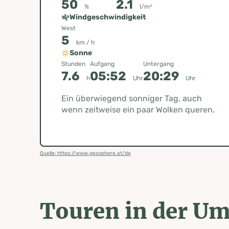
50
2.1
%
l/m²
Windgeschwindigkeit
West
5
km / h
Sonne
Stunden
Aufgang
Untergang
7.6
05:52
20:29
h
Uhr
Uhr
Ein überwiegend sonniger Tag, auch
wenn zeitweise ein paar Wolken queren.
Quelle: https://www.geosphere.at/de
Touren in der U