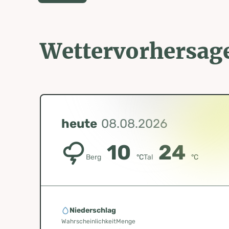
Wettervorhersag
heute
08.08.2026
10
24
Berg
°C
Tal
°C
Niederschlag
Wahrscheinlichkeit
Menge