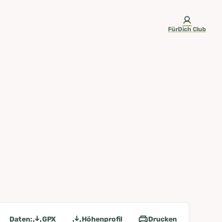
FürDich Club
Daten:
GPX
Höhenprofil
Drucken