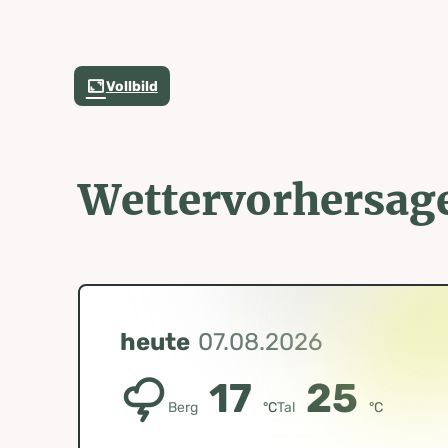
Von hier geht es auf bekanntem Weg durch das Wo
zurück zur Freizeitanlage Irdning – dem Ausgangsp
Vollbild
Wettervorhersag
heute
07.08.2026
17
25
Berg
°C
Tal
°C