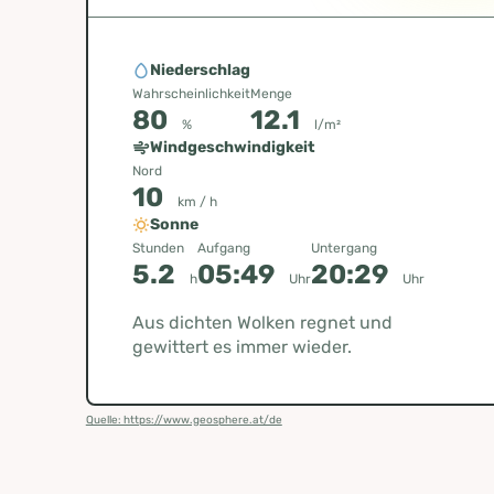
Niederschlag
Wahrscheinlichkeit
Menge
80
12.1
%
l/m²
Windgeschwindigkeit
Nord
10
km / h
Sonne
Stunden
Aufgang
Untergang
5.2
05:49
20:29
h
Uhr
Uhr
Aus dichten Wolken regnet und
gewittert es immer wieder.
Quelle: https://www.geosphere.at/de