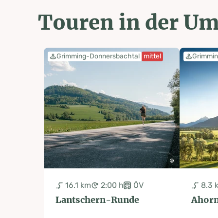
Touren in der U
Grimming-Donnersbachtal
mittel
Grimmin
16.1 km
2:00 h
ÖV
8.3 
Lantschern-Runde
Ahor