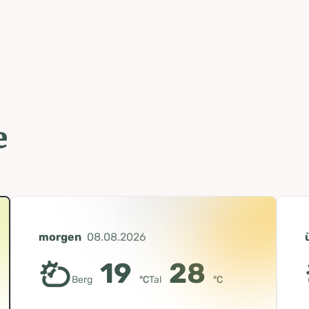
hngebiet und entlang der Hauptstraße
unkt deiner Tour.
e
morgen
08.08.2026
19
28
Berg
°C
Tal
°C