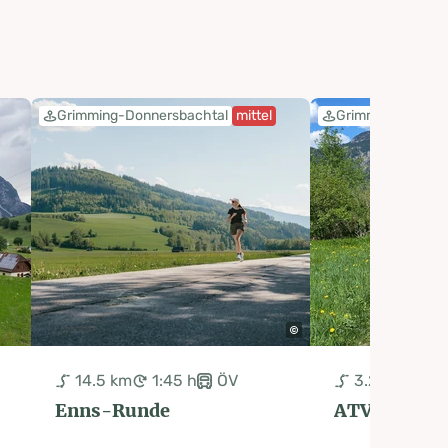
Grimming-Donnersbachtal
mittel
Grimming-Donner
14.5 km
1:45 h
ÖV
3.2 km
25 
Enns-Runde
ATV-Runde