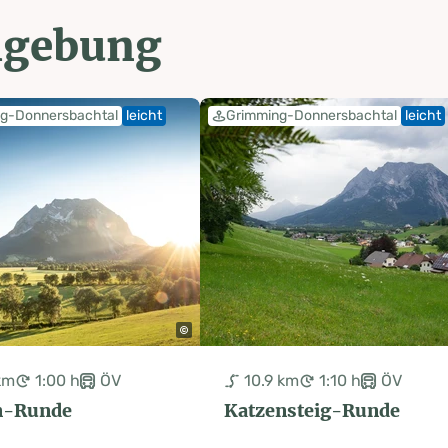
mgebung
g-Donnersbachtal
leicht
Grimming-Donnersbachtal
leicht
km
1:00 h
ÖV
10.9 km
1:10 h
ÖV
n-Runde
Katzensteig-Runde