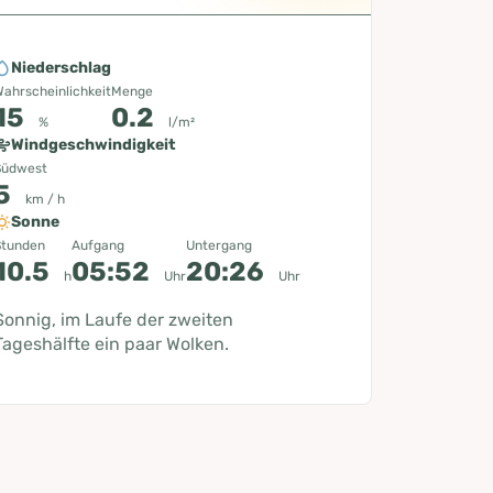
Niederschlag
ahrscheinlichkeit
Menge
15
0.2
%
l/m²
Windgeschwindigkeit
Südwest
5
km / h
Sonne
Stunden
Aufgang
Untergang
10.5
05:52
20:26
h
Uhr
Uhr
Sonnig, im Laufe der zweiten
Tageshälfte ein paar Wolken.