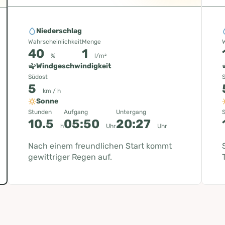
Niederschlag
Wahrscheinlichkeit
Menge
W
40
1
%
l/m²
Windgeschwindigkeit
Südost
5
km / h
Sonne
Stunden
Aufgang
Untergang
10.5
05:50
20:27
h
Uhr
Uhr
Nach einem freundlichen Start kommt
gewittriger Regen auf.