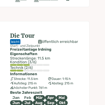
Die Tour
öffentlich erreichbar
leicht
Start- und Zielpunkt
Freizeitanlage Irdning
Eigenschaften
Streckenlänge: 11.5 km
Kondition (3/6)
Technik (2/6)
Informationen
Strecke: 11.5 km
Dauer: 1:15 h
Aufstieg: 215 m
Abstieg: 215 m
höchster Punkt: 761 m
Beste Jahreszeit
Jan
Feb
Mär
Apr
Mai
Jun
Jul
Aug
Sep
Okt