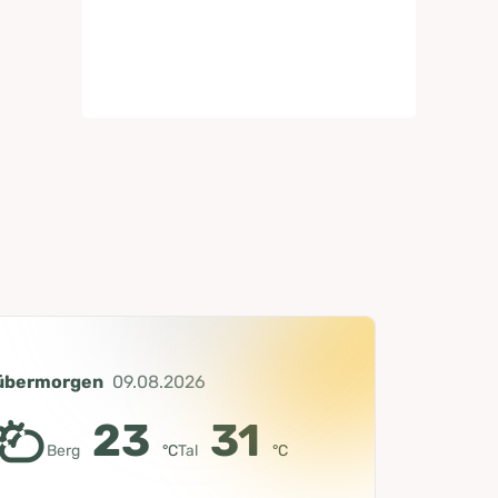
übermorgen
09.08.2026
23
31
Berg
°C
Tal
°C