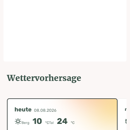
Wettervorhersage
heute
m
08.08.2026
10
24
Berg
°C
Tal
°C