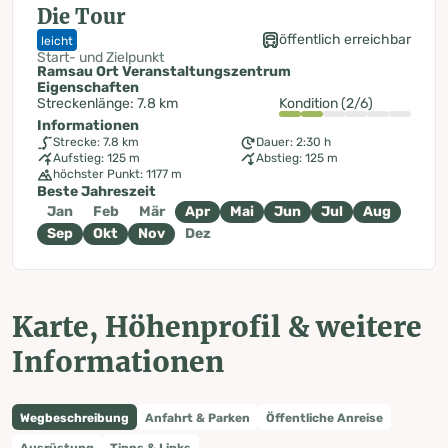
Die Tour
öffentlich erreichbar
leicht
Start- und Zielpunkt
Ramsau Ort Veranstaltungszentrum
Eigenschaften
Streckenlänge: 7.8 km
Kondition (2/6)
Informationen
Strecke: 7.8 km
Dauer: 2:30 h
Aufstieg: 125 m
Abstieg: 125 m
höchster Punkt: 1177 m
Beste Jahreszeit
Jan
Feb
Mär
Apr
Mai
Jun
Jul
Aug
Sep
Okt
Nov
Dez
Karte, Höhenprofil & weitere
Informationen
Wegbeschreibung
Anfahrt & Parken
Öffentliche Anreise
Ausrüstung
Tipps & Links