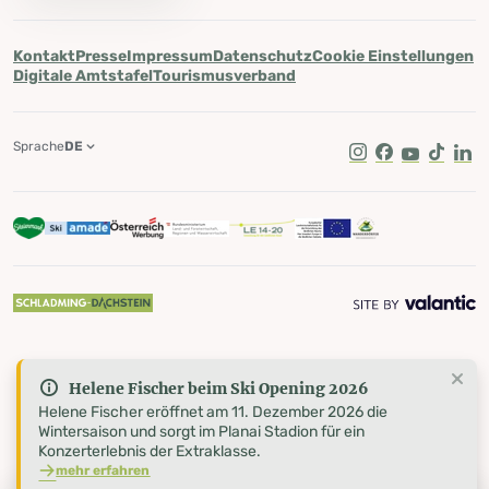
Kontakt
Presse
Impressum
Datenschutz
Cookie Einstellungen
Digitale Amtstafel
Tourismusverband
Sprache
DE
Instagram
Facebook
Youtube
Tik Tok
Lin
Helene Fischer beim Ski Opening 2026
Helene Fischer eröffnet am 11. Dezember 2026 die
Wintersaison und sorgt im Planai Stadion für ein
Konzerterlebnis der Extraklasse.
mehr erfahren