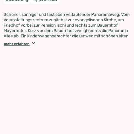
Schöner, sonniger und fast eben verlaufender Panoramaweg. Vom
Veranstaltungszentrum zunächst zur evangelischen Kirche, am
Friedhof vorbei zur Pension Ischi und rechts zum Bauernhof
Mayerhofer. Kurz vor dem Bauernhof zweigt rechts die Panorama
Allee ab. Ein kinderwagengerechter Wiesenweg mit schönen alten
Ahornbäumen, Bänken und herrlich freiem Blick in die
mehr erfahren
Schladminger Tauern. Ab dem Biohotel Ramsauhof kurz auf der
Straße abwärts und links weiter zur Gruberstube und weiter bis zur
Pension Alpenhof. Ab der Pension Alpenhof führt der Rundweg ein
paar Meter an der Straße rechts hinunter, dann links an einigen
Häusern vorbei leicht (teilweise Wurzelsteig) bergab bis zum
Angererhof. Am Haus Steinacker die Straße queren und geradeaus
zum Hofrat Gruber Weg (am Fuße des Sattelbergs) gehen. Rechts
abzweigen, am Bächlein entlang bis nach Ramsau Kulm, bei der
katholischen Kirche die Straße queren und nach der Skistube
Steiner beginnt links der Philosophenweg. Breit, schattig, schöne
Ausblicke gewährend und mit einigen Bänken, führt dieser
Spazierweg am Bach entlang bis zum Veranstaltungszentrum
Ramsau.