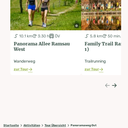
10.1 km
3:30 h
ÖV
5.8 km
50 min.
Panorama Allee Ramsau
Family Trail Ramsau (
West
1)
Wanderweg
Trailrunning
zur Tour
zur Tour
Startseite
Aktivitäten
Tour Übersicht
Panoramaweg Ost