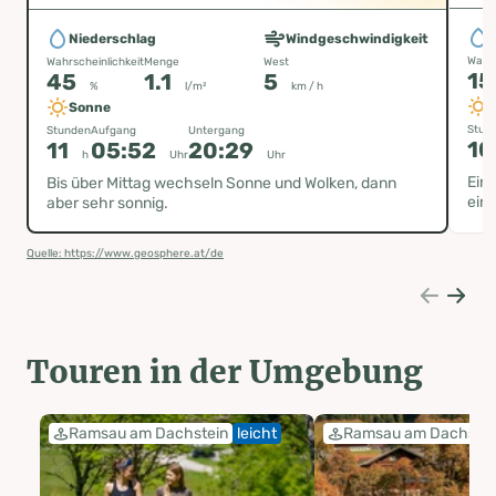
Niederschlag
Windgeschwindigkeit
Wahrs
Wahrscheinlichkeit
Menge
West
1
45
1.1
5
%
l/m²
km / h
Sonne
Stun
Stunden
Aufgang
Untergang
10
11
05:52
20:29
h
Uhr
Uhr
Ein
Bis über Mittag wechseln Sonne und Wolken, dann
ein 
aber sehr sonnig.
Quelle: https://www.geosphere.at/de
Touren in der Umgebung
Ramsau am Dachstein
leicht
Ramsau am Dachstei