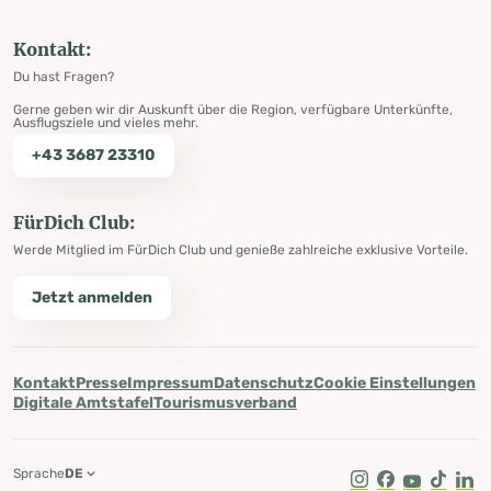
Kontakt:
Du hast Fragen?
Gerne geben wir dir Auskunft über die Region, verfügbare Unterkünfte,
Ausflugsziele und vieles mehr.
+43 3687 23310
FürDich Club:
Werde Mitglied im FürDich Club und genieße zahlreiche exklusive Vorteile.
Jetzt anmelden
Kontakt
Presse
Impressum
Datenschutz
Cookie Einstellungen
Digitale Amtstafel
Tourismusverband
Sprache
DE
Instagram
Facebook
Youtube
Tik Tok
Lin