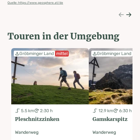
Quelle: https://www.geosphere.at/de
Touren in der Umgebung
Gröbminger Land
mittel
Gröbminger Land
sc
5.5 km
2:30 h
12.9 km
6:30 h
Pleschnitzzinken
Gamskarspitz
Wanderweg
Wanderweg