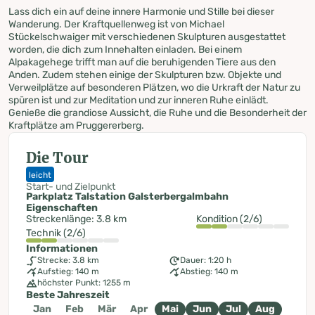
Lass dich ein auf deine innere Harmonie und Stille bei dieser
Wanderung. Der Kraftquellenweg ist von Michael
Stückelschwaiger mit verschiedenen Skulpturen ausgestattet
worden, die dich zum Innehalten einladen. Bei einem
Alpakagehege trifft man auf die beruhigenden Tiere aus den
Anden. Zudem stehen einige der Skulpturen bzw. Objekte und
Verweilplätze auf besonderen Plätzen, wo die Urkraft der Natur zu
spüren ist und zur Meditation und zur inneren Ruhe einlädt.
Genieße die grandiose Aussicht, die Ruhe und die Besonderheit der
Kraftplätze am Pruggererberg.
Die Tour
leicht
Start- und Zielpunkt
Parkplatz Talstation Galsterbergalmbahn
Eigenschaften
Streckenlänge: 3.8 km
Kondition (2/6)
Technik (2/6)
Informationen
Strecke: 3.8 km
Dauer: 1:20 h
Aufstieg: 140 m
Abstieg: 140 m
höchster Punkt: 1255 m
Beste Jahreszeit
Jan
Feb
Mär
Apr
Mai
Jun
Jul
Aug