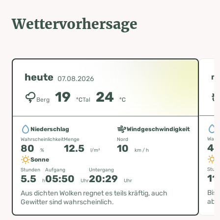
Wettervorhersage
heute
m
07.08.2026
19
24
Berg
°C
Tal
°C
Niederschlag
Windgeschwindigkeit
Wahrs
Wahrscheinlichkeit
Menge
Nord
4
80
12.5
10
%
l/m²
km / h
Sonne
Stun
Stunden
Aufgang
Untergang
11
5.5
05:50
20:29
h
Uhr
Uhr
Bis
Aus dichten Wolken regnet es teils kräftig, auch
aber
Gewitter sind wahrscheinlich.