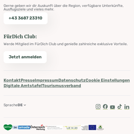
Gerne geben wir dir Auskunft über die Region, verfügbare Unterkünfte,
Ausflugsziele und vieles mehr.
+43 3687 23310
FürDich Club:
Werde Mitglied im FürDich Club und genieße zahlreiche exklusive Vorteile.
Jetzt anmelden
Kontakt
Presse
Impressum
Datenschutz
Cookie Einstellungen
Digitale Amtstafel
Tourismusverband
Sprache
DE
Instagram
Facebook
Youtube
Tik Tok
Lin