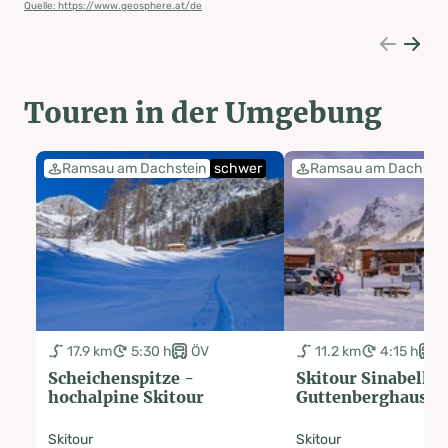
Quelle: https://www.geosphere.at/de
Touren in der Umgebung
Ramsau am Dachstein
schwer
Ramsau am Dachstei
17.9 km
5:30 h
ÖV
11.2 km
4:15 h
Ö
Scheichenspitze -
Skitour Sinabell -
hochalpine Skitour
Guttenberghaus
Skitour
Skitour