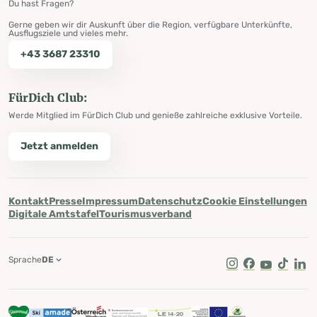
Du hast Fragen?
Gerne geben wir dir Auskunft über die Region, verfügbare Unterkünfte,
Ausflugsziele und vieles mehr.
+43 3687 23310
FürDich Club:
Werde Mitglied im FürDich Club und genieße zahlreiche exklusive Vorteile.
Jetzt anmelden
Kontakt
Presse
Impressum
Datenschutz
Cookie Einstellungen
Digitale Amtstafel
Tourismusverband
Sprache
DE
Instagram
Facebook
Youtube
Tik Tok
Lin