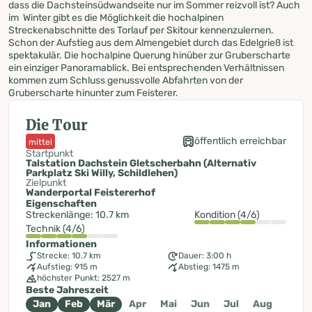
dass die Dachsteinsüdwandseite nur im Sommer reizvoll ist? Auch
im Winter gibt es die Möglichkeit die hochalpinen
Streckenabschnitte des Torlauf per Skitour kennenzulernen.
Schon der Aufstieg aus dem Almengebiet durch das Edelgrieß ist
spektakulär. Die hochalpine Querung hinüber zur Gruberscharte
ein einziger Panoramablick. Bei entsprechenden Verhältnissen
kommen zum Schluss genussvolle Abfahrten von der
Gruberscharte hinunter zum Feisterer.
Die Tour
öffentlich erreichbar
mittel
Startpunkt
Talstation Dachstein Gletscherbahn (Alternativ
Parkplatz Ski Willy, Schildlehen)
Zielpunkt
Wanderportal Feistererhof
Eigenschaften
Streckenlänge: 10.7 km
Kondition (4/6)
Technik (4/6)
Informationen
Strecke: 10.7 km
Dauer: 3:00 h
Aufstieg: 915 m
Abstieg: 1475 m
höchster Punkt: 2527 m
Beste Jahreszeit
Jan
Feb
Mär
Apr
Mai
Jun
Jul
Aug