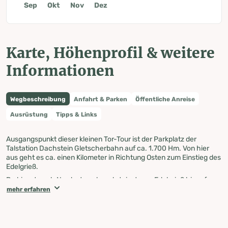
Sep
Okt
Nov
Dez
Karte, Höhenprofil & weitere
Informationen
Wegbeschreibung
Anfahrt & Parken
Öffentliche Anreise
Ausrüstung
Tipps & Links
Ausgangspunkt dieser kleinen Tor-Tour ist der Parkplatz der
Talstation Dachstein Gletscherbahn auf ca. 1.700 Hm. Von hier
aus geht es ca. einen Kilometer in Richtung Osten zum Einstieg des
Edelgrieß.
Du biegst nach Nordosten ab und steigst zum Edelgrieß hinauf.
Nach einem Kilometer erreichst du die Steilstufe. Achtung: hier
mehr erfahren
können Steigeisen + Pickel nötig sein. Bei Kilometer drei befindest
du dich nun auf dem höchsten Punkt der Tour (2.527 Hm). Ab nun
geht es entlang des Wanderwegs 618 stetig bergab, vorbei an der
Gruberscharte, linker Hand taucht das Guttenberghaus auf. Den