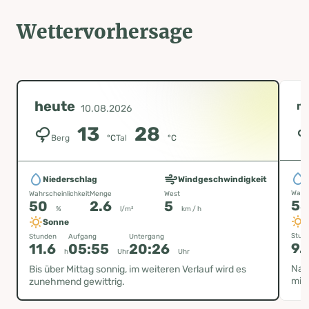
Wettervorhersage
heute
m
10.08.2026
13
28
Berg
°C
Tal
°C
Niederschlag
Windgeschwindigkeit
Wahrs
Wahrscheinlichkeit
Menge
West
5
50
2.6
5
%
l/m²
km / h
Sonne
Stun
Stunden
Aufgang
Untergang
9.
11.6
05:55
20:26
h
Uhr
Uhr
Nac
Bis über Mittag sonnig, im weiteren Verlauf wird es
mit 
zunehmend gewittrig.