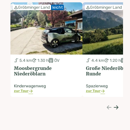
Gröbminger Land
leicht
Gröbminger Land
lei
5.4 km
1:30 h
ÖV
4.4 km
1:20 h
Ö
Moosbergrunde
Große Niederöbla
Niederöblarn
Runde
Kinderwagenweg
Spazierweg
zur Tour
zur Tour