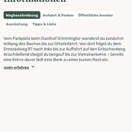
Wegbeschreibung
Anfahrt & Parken
Öffentliche Anreise
Ausrüstung
Tipps & Links
Vom Parkplatz beim Gasthof Grimmingtor wanderst du zunächst
entlang des Baches bis zur Ortseinfahrt. Von dort folgst du dem
Ennsradweg R7 nach links bis zur Auffahrt auf den Gritschenberg.
Anschließend steigst du bergauf bis zur Vielrainerkehre – bereits
eine Kehre davor lädt eine Bank zu einer kurzen Rast ein.
Weiter geht es entlang der Hofzufahrt bis zum Anwesen Vielrainer.
mehr erfahren
Dort biegst du rechts in Richtung Niederöblarn ab.
Achtung
: Es
folgt ein kurzer, steiler Steig hinunter bis zur Straße in Niederöblarn.
Von hier aus führt dich der Weg zurück zur Kapelle.