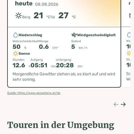
heute
m
08.08.2026
21
27
Berg
°C
Tal
°C
Niederschlag
Windgeschwindigkeit
Wahrs
Wahrscheinlichkeit
Menge
Südost
1
50
0.6
5
%
l/m²
km / h
Sonne
Stun
Stunden
Aufgang
Untergang
10
12.6
05:51
20:28
h
Uhr
Uhr
Sonn
Morgendliche Gewitter ziehen ab, es klart auf und wird
Wol
sehr sonnig.
Quelle: https://www.geosphere.at/de
Touren in der Umgebung