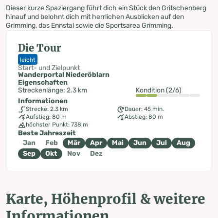
Dieser kurze Spaziergang führt dich ein Stück den Gritschenberg
hinauf und belohnt dich mit herrlichen Ausblicken auf den
Grimming, das Ennstal sowie die Sportsarea Grimming.
Die Tour
leicht
Start- und Zielpunkt
Wanderportal Niederöblarn
Eigenschaften
Streckenlänge: 2.3 km
Kondition (2/6)
Informationen
Strecke: 2.3 km
Dauer: 45 min.
Aufstieg: 80 m
Abstieg: 80 m
höchster Punkt: 738 m
Beste Jahreszeit
Jan
Feb
Mär
Apr
Mai
Jun
Jul
Aug
Sep
Okt
Nov
Dez
Karte, Höhenprofil & weitere
Informationen