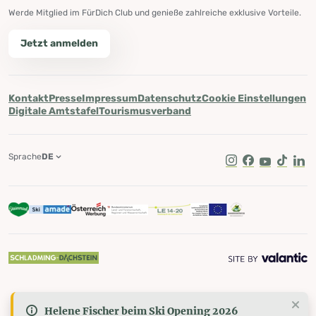
Werde Mitglied im FürDich Club und genieße zahlreiche exklusive Vorteile.
Jetzt anmelden
Kontakt
Presse
Impressum
Datenschutz
Cookie Einstellungen
Digitale Amtstafel
Tourismusverband
Sprache
DE
Instagram
Facebook
Youtube
Tik Tok
Lin
Helene Fischer beim Ski Opening 2026