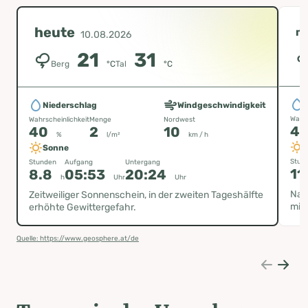
heute
m
10.08.2026
21
31
Berg
°C
Tal
°C
Niederschlag
Windgeschwindigkeit
Wahrs
Wahrscheinlichkeit
Menge
Nordwest
4
40
2
10
%
l/m²
km / h
Sonne
Stun
Stunden
Aufgang
Untergang
11
8.8
05:53
20:24
h
Uhr
Uhr
Nac
Zeitweiliger Sonnenschein, in der zweiten Tageshälfte
mit 
erhöhte Gewittergefahr.
Quelle: https://www.geosphere.at/de