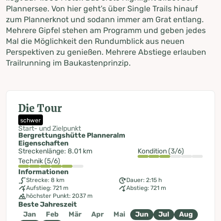
Plannersee. Von hier geht’s über Single Trails hinauf
zum Plannerknot und sodann immer am Grat entlang.
Mehrere Gipfel stehen am Programm und geben jedes
Mal die Möglichkeit den Rundumblick aus neuen
Perspektiven zu genießen. Mehrere Abstiege erlauben
Trailrunning im Baukastenprinzip.
Die Tour
schwer
Start- und Zielpunkt
Bergrettungshütte Planneralm
Eigenschaften
Streckenlänge: 8.01 km
Kondition (3/6)
Technik (5/6)
Informationen
Strecke: 8 km
Dauer: 2:15 h
Aufstieg: 721 m
Abstieg: 721 m
höchster Punkt: 2037 m
Beste Jahreszeit
Jan
Feb
Mär
Apr
Mai
Jun
Jul
Aug