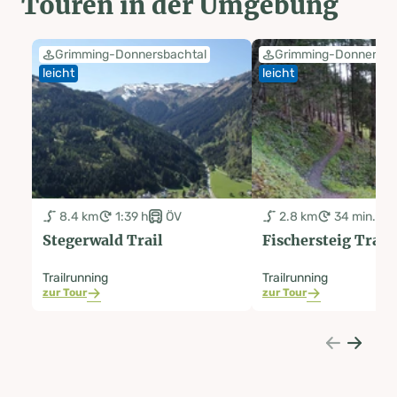
Touren in der Umgebung
Grimming-Donnersbachtal
Grimming-Donnersba
leicht
leicht
8.4 km
1:39 h
ÖV
2.8 km
34 min.
Stegerwald Trail
Fischersteig Trail
Trailrunning
Trailrunning
zur Tour
zur Tour