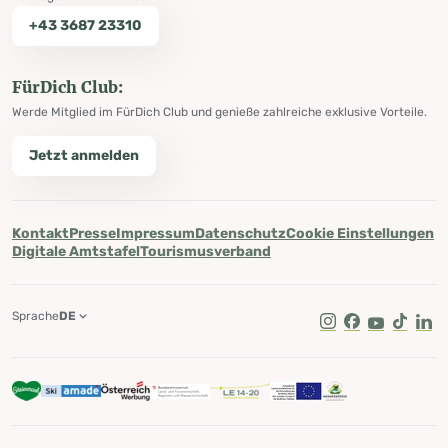
+43 3687 23310
FürDich Club:
Werde Mitglied im FürDich Club und genieße zahlreiche exklusive Vorteile.
Jetzt anmelden
Kontakt
Presse
Impressum
Datenschutz
Cookie Einstellungen
Digitale Amtstafel
Tourismusverband
Sprache
DE
Instagram
Facebook
Youtube
Tik Tok
Lin