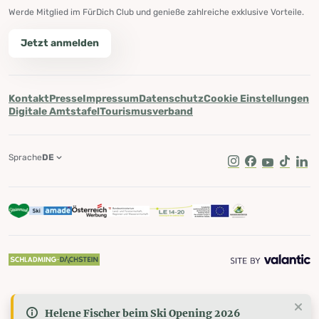
Werde Mitglied im FürDich Club und genieße zahlreiche exklusive Vorteile.
Jetzt anmelden
Kontakt
Presse
Impressum
Datenschutz
Cookie Einstellungen
Digitale Amtstafel
Tourismusverband
Sprache
DE
Instagram
Facebook
Youtube
Tik Tok
Lin
Helene Fischer beim Ski Opening 2026