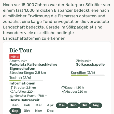
Noch vor 15.000 Jahren war der Naturpark Sölktäler von
einem fast 1.000 m dicken Eispanzer bedeckt, ehe nach
allmählicher Erwärmung die Eismassen abtauten und
zunächst eine karge Tundrenvegetation die verwüstete
Landschaft bedeckte. Gerade im Sölkpaßgebiet sind
besonders viele eiszeitliche bedingte
Landschaftsformen zu erkennen.
Die Tour
mittel
Startpunkt
Zielpunkt
Parkplatz Kaltenbachkehre
Sölkpasskapelle
Eigenschaften
Streckenlänge: 2.8 km
Kondition (3/6)
Technik (2/6)
Informationen
Strecke: 2.8 km
Dauer: 1:20 h
Aufstieg: 220 m
Abstieg: 220 m
höchster Punkt: 1788 m
Beste Jahreszeit
Jan
Feb
Mär
Apr
Mai
Jun
Jul
Aug
Sep
Okt
Nov
Dez