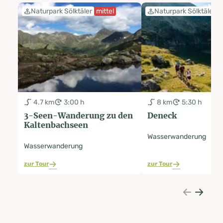
Naturpark Sölktäler
mittel
Naturpark Sölktäler
m
4.7 km
3:00 h
8 km
5:30 h
3-Seen-Wanderung zu den
Deneck
Kaltenbachseen
Wasserwanderung
Wasserwanderung
zur Tour
zur Tour