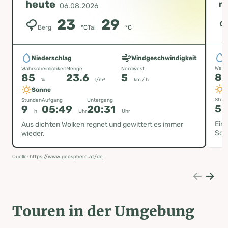
heute
m
06.08.2026
23
29
Berg
°C
Tal
°C
Niederschlag
Windgeschwindigkeit
Wahrs
Wahrscheinlichkeit
Menge
Nordwest
8
85
23.6
5
%
l/m²
km / h
Sonne
Stun
Stunden
Aufgang
Untergang
5.
9
05:49
20:31
h
Uhr
Uhr
Ein
Aus dichten Wolken regnet und gewittert es immer
Sch
wieder.
Quelle: https://www.geosphere.at/de
Touren in der Umgebung