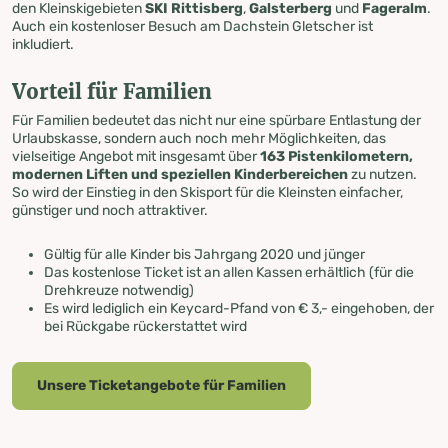
den Kleinskigebieten
SKI Rittisberg
,
Galsterberg
und
Fageralm
.
Auch ein kostenloser Besuch am Dachstein Gletscher ist
inkludiert.
Vorteil für Familien
Für Familien bedeutet das nicht nur eine spürbare Entlastung der
Urlaubskasse, sondern auch noch mehr Möglichkeiten, das
vielseitige Angebot mit insgesamt über
163 Pistenkilometern,
modernen Liften und speziellen Kinderbereichen
zu nutzen.
So wird der Einstieg in den Skisport für die Kleinsten einfacher,
günstiger und noch attraktiver.
Gültig für alle Kinder bis Jahrgang 2020 und jünger
Das kostenlose Ticket ist an allen Kassen erhältlich (für die
Drehkreuze notwendig)
Es wird lediglich ein Keycard-Pfand von € 3,- eingehoben, der
bei Rückgabe rückerstattet wird
Unsere Ticketangebote für Familien