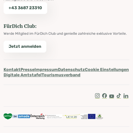
+43 3687 23310
FürDich Club:
Werde Mitglied im FürDich Club und genieße zahlreiche exklusive Vorteile.
Jetzt anmelden
Kontakt
Presse
Impressum
Datenschutz
Cookie Einstellungen
Digitale Amtstafel
Tourismusverband
Instagram
Facebook
Youtube
Tik Tok
Lin