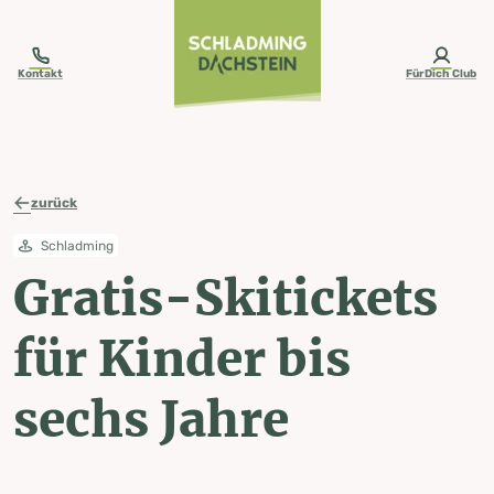
table-of-content.title
Gratis-Skitickets für Kinder bis sechs Jahre
Zum Inhalt springen
Zum Inhaltsverzeichnis springen
Zur Navigation springen
Kontakt
FürDich Club
zurück
Schladming
Gratis-Skitickets
für Kinder bis
sechs Jahre